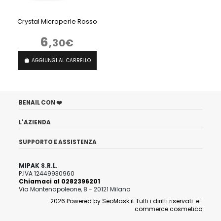
Crystal Microperle Rosso
6
,30€
AGGIUNGI AL CARRELLO
BENAIL CON ❤️
L'AZIENDA
SUPPORTO E ASSISTENZA
MIPAK S.R.L.
P.IVA 12449930960
Chiamaci al 0282396201
Via Montenapoleone, 8 - 20121 Milano
2026 Powered by
SeoMask.it
Tutti i diritti riservati.
e-
commerce cosmetica