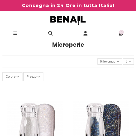
Consegna in 24 Ore in tutta Italia!
0
Microperle
Rilevanza
3
Colore
Prezzo